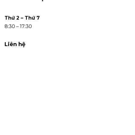
Thứ 2 – Thứ 7
8:30 – 17:30
Liên hệ
0912.633.355
cskh@hangtieudung.vn
Tầng 10 – Tháp Văn Phòng 1- Dự án Sun Square,
số 21 Đường Lê Đức Thọ, Phường Từ Liêm,
Thành phố Hà Nội, Việt Nam.
COPYRIGHT 2022 - MADE WITH
BY GO CONSUMER