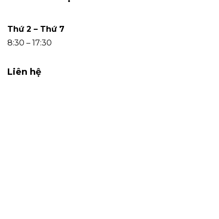
Thứ 2 – Thứ 7
8:30 – 17:30
Liên hệ
0912.633.355
cskh@hangtieudung.vn
Tầng 10 – Tháp Văn Phòng 1- Dự án Sun Square,
số 21 Đường Lê Đức Thọ, Phường Từ Liêm,
Thành phố Hà Nội, Việt Nam.
COPYRIGHT 2022 - MADE WITH
BY GO CONSUMER