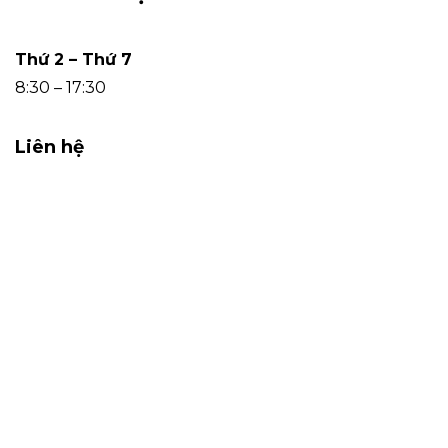
Thứ 2 – Thứ 7
8:30 – 17:30
Liên hệ
0912.633.355
cskh@hangtieudung.vn
Tầng 10 – Tháp Văn Phòng 1- Dự án Sun Square,
số 21 Đường Lê Đức Thọ, Phường Từ Liêm,
Thành phố Hà Nội, Việt Nam.
COPYRIGHT 2022 - MADE WITH
BY GO CONSUMER