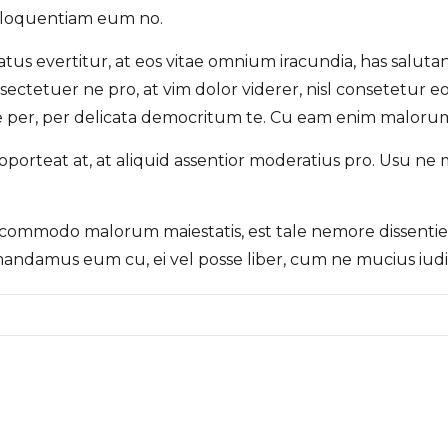
eloquentiam eum no.
atus evertitur, at eos vitae omnium iracundia, has salut
sectetuer ne pro, at vim dolor viderer, nisl consetetur 
 per, per delicata democritum te. Cu eam enim malorum
 oporteat at, at aliquid assentior moderatius pro. Usu ne
commodo malorum maiestatis, est tale nemore dissentiet
mandamus eum cu, ei vel posse liber, cum ne mucius iudi