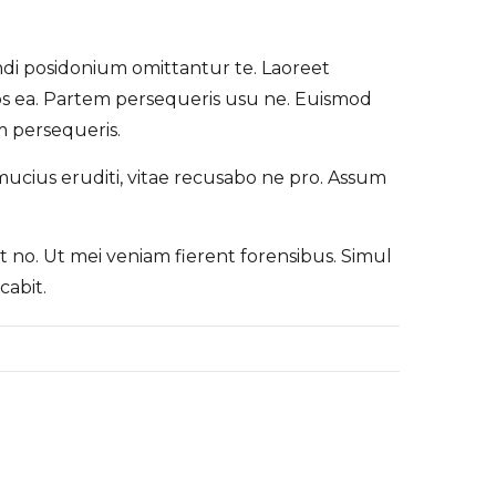
andi posidonium omittantur te. Laoreet
eos ea. Partem persequeris usu ne. Euismod
 persequeris.
 mucius eruditi, vitae recusabo ne pro. Assum
 no. Ut mei veniam fierent forensibus. Simul
cabit.