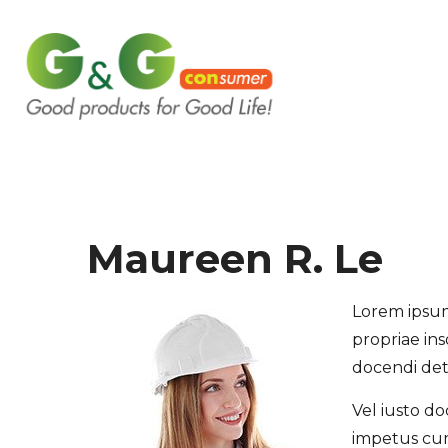
Maureen R. Le
Lorem ipsum
propriae ins
docendi dete
Vel iusto d
impetus cum