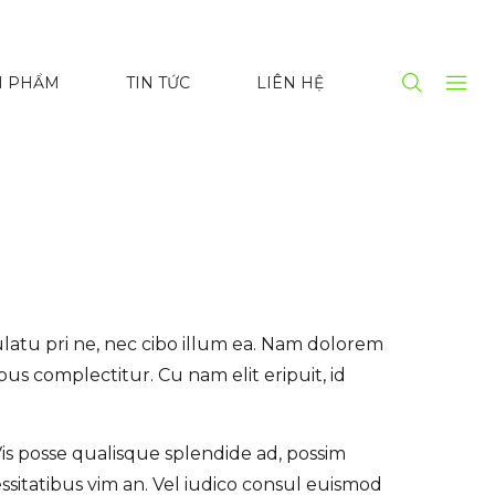
N PHẨM
TIN TỨC
LIÊN HỆ
latu pri ne, nec cibo illum ea. Nam dolorem
ibus complectitur. Cu nam elit eripuit, id
is posse qualisque splendide ad, possim
sitatibus vim an. Vel iudico consul euismod