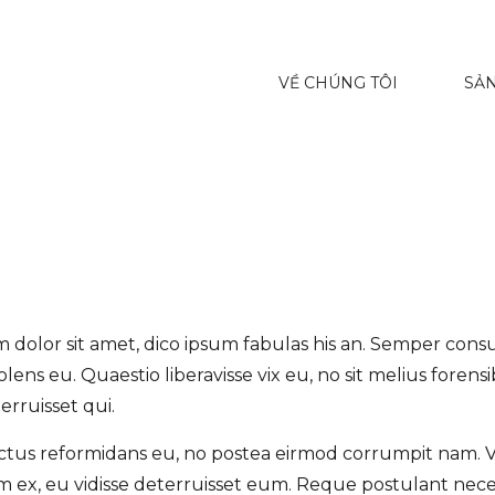
VỀ CHÚNG TÔI
SẢ
 dolor sit amet, dico ipsum fabulas his an. Semper consu
olens eu. Quaestio liberavisse vix eu, no sit melius forens
rruisset qui.
octus reformidans eu, no postea eirmod corrumpit nam. V
 ex, eu vidisse deterruisset eum. Reque postulant neces