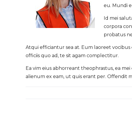
eu. Mundi 
Id mei salut
corpora con
probatus ne
Atqui efficiantur sea at. Eum laoreet vocibus
officiis quo ad, te sit agam complectitur.
Ea vim eius abhorreant theophrastus, ea mei 
alienum ex eam, ut quis erant per. Offendit 